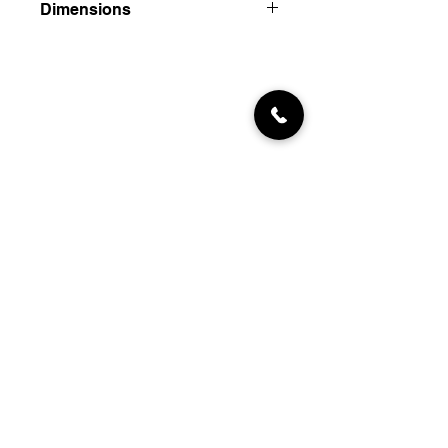
Dimensions
+/-312
40cm
6cm
6cm
grammes
INFORMATIONS
Livraisons
Qui sommes-nous
Nous trouver
Contact
MON COMPTE
NEWSLETTER
Abonnez-vous