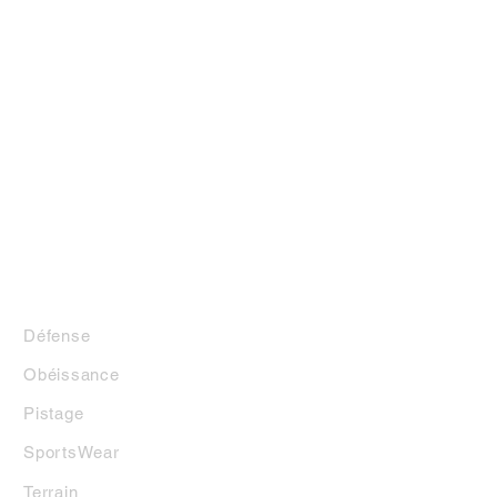
LA BOUTIQUE
Défense
Obéissance
Pistage
SportsWear
Terrai
n