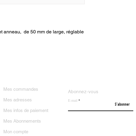
t anneau,  de 50 mm de large, réglable 
ON COMPTE
NEWSLETTER
Mes commandes
Abonnez-vous
Mes adresses
E-mail
S'abonner
Mes infos de paiement
Mes Abonnements
Mon compte