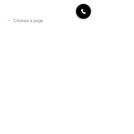
MON COMPTE
NEWSLETTER
Abonnez-vous
E-mail
S'abonner
LA BOUTIQUE
Défense
Obéissance
Pistage