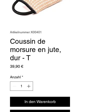
Artikelnummer: K00401
Coussin de
morsure en jute,
dur - T
Preis
39,90 €
Anzahl
*
In den Warenkorb