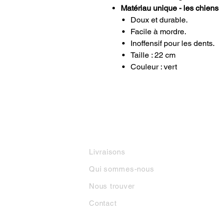
Matériau unique - les chiens 
Doux et durable.
Facile à mordre.
Inoffensif pour les dents.
Taille : 22 cm
Couleur : vert
INFORMATIONS
M
Livraisons
Qui sommes-nous
Nous trouver
Contact