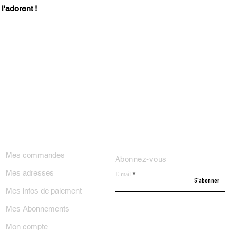
l'adorent !
ON COMPTE
NEWSLETTER
Mes commandes
Abonnez-vous
Mes adresses
E-mail
S'abonner
Mes infos de paiement
Mes Abonnements
Mon compte