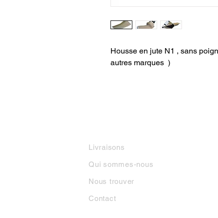
Housse en jute N1 , sans poign
autres marques )
INFORMATIONS
M
Livraisons
Qui sommes-nous
Nous trouver
Contact