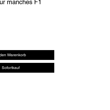
our manches F1
 den Warenkorb
Sofortkauf