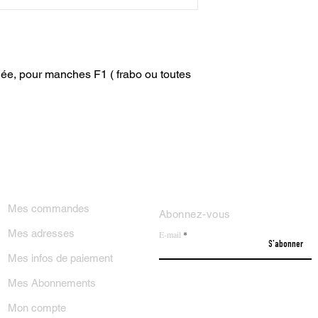
ée, pour manches F1 ( frabo ou toutes
ON COMPTE
NEWSLETTER
Mes commandes
Abonnez-vous
Mes adresses
E-mail
S'abonner
Mes infos de paiement
Mes Abonnements
Mon compte