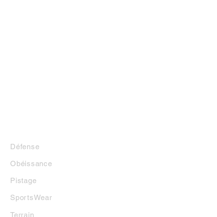
LA BOUTIQUE
Défense
Obéissance
Pistage
SportsWear
Terrai
n