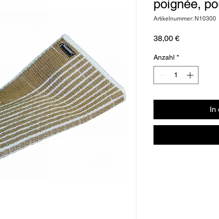
poignée, p
Artikelnummer: N10300
Preis
38,00 €
Anzahl
*
In