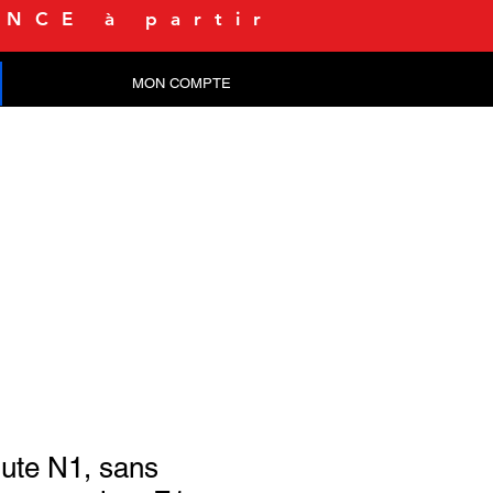
NCE à partir
MON COMPTE
CONTACT
ute N1, sans