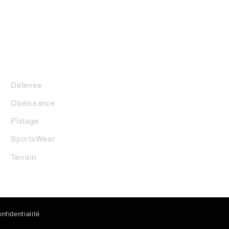
LA BOUTIQUE
Défense
Obéissance
Pistage
SportsWear
Terrai
n
nfidentialité