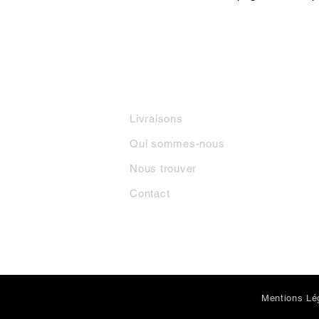
INFORMATIONS
M
Livraisons
Qui sommes-nous
Nous trouver
Contact
Mentions Lé