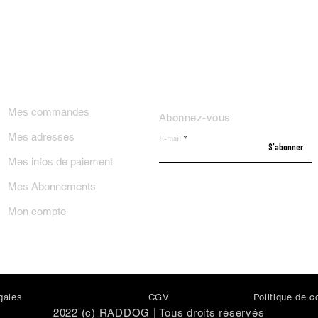
ON COMPTE
NEWSLETTER
Mes commandes
Abonnez-vous
Mes adresses
E-mail
S'abonner
Mes infos de paiement
Mes Abonnements
Mon compte
gales
CGV
Politi
que de co
2022 (c) RADDOG | Tous droits réservés