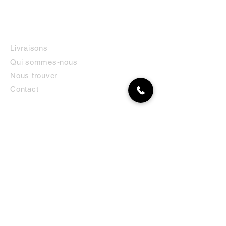
INFORMATIONS
Livraisons
Qui sommes-nous
Nous trouver
Contact
MON COMPTE
NEWSLETTER
Abonnez-vous
E-mail
S'abonner