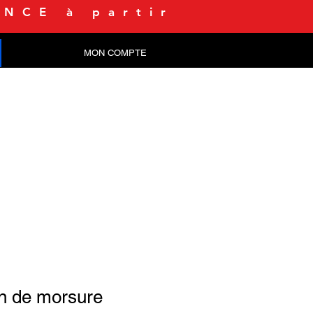
NCE à partir
MON COMPTE
CONTACT
in de morsure