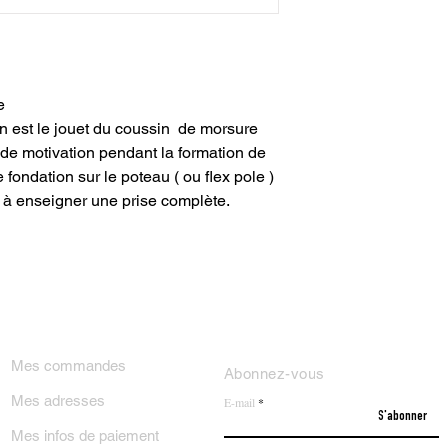
te
n est le jouet du coussin de morsure
nde motivation pendant la formation de
fondation sur le poteau ( ou flex pole )
 à enseigner une prise complète.
ON COMPTE
NEWSLETTER
Mes commandes
Abonnez-vous
Mes adresses
E-mail
S'abonner
Mes infos de paiement