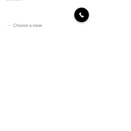
MON COMPTE
NEWSLETTER
Abonnez-vous
E-mail
S'abonner
LA BOUTIQUE
Défense
Obéissance
Pistage