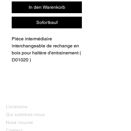
In den Warenkorb
Sofortkauf
Pièce intermédiaire 
interchangeable de rechange en 
bois pour haltère d'entrainement ( 
D01020 )
INFORMATIONS
Livraisons
Qui sommes-nous
Nous trouver
Contact