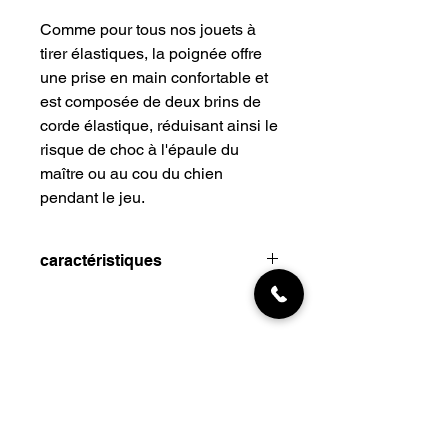
Comme pour tous nos jouets à
tirer élastiques, la poignée offre
une prise en main confortable et
est composée de deux brins de
corde élastique, réduisant ainsi le
risque de choc à l'épaule du
maître ou au cou du chien
pendant le jeu.
caractéristiques
Le bungee réduit le chardage du
cou du chien et de l'épaule du
maître
Poignée faite de deux brins de
bungee absorbant les chocs
PowerBall en caoutchouc naturel
INFORMATIONS
non toxique
Livraisons
Assez durable pour les