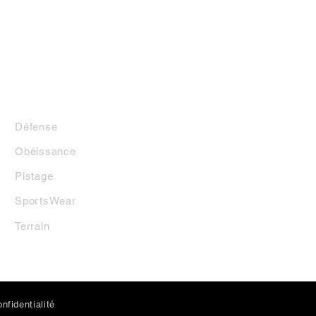
LA BOUTIQUE
Défense
Obéissance
Pistage
SportsWear
Terrai
n
nfidentialité