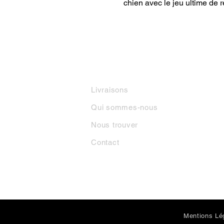
chien avec le jeu ultime de 
INFORMATIONS
M
Livraisons
Qui sommes-nous
Nous trouver
Contact
Mentions Lé