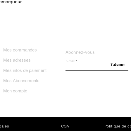
remorqueur.
ON COMPTE
NEWSLETTER
Mes commandes
Abonnez-vous
Mes adresses
E-mail
S'abonner
Mes infos de paiement
Mes Abonnements
Mon compte
gales
CGV
Politi
que de co