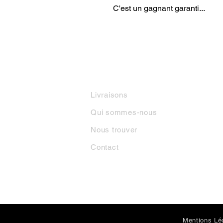
C'est un gagnant garanti...
INFORMATIONS
M
Livraisons
Qui sommes-nous
Nous trouver
Contact
Mentions Lé