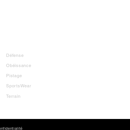
LA BOUTIQUE
Défense
Obéissance
Pistage
SportsWear
Terrai
n
nfidentialité