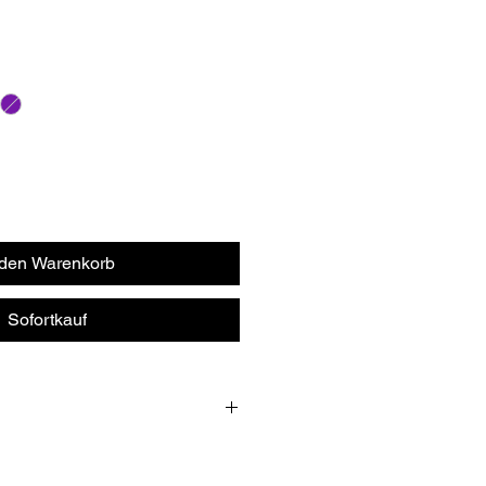
 den Warenkorb
Sofortkauf
 de qualité grimpante avec une
aide de deux brins de cordon