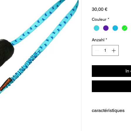
Preis
30,00 €
Couleur
*
Anzahl
*
In
caractéristiques
Poignée en sangle
section faite à l'