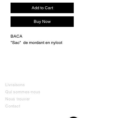
Add to Cart
Buy Now
BACA
"Sac" de mordant en nylcot
INFORMATIONS
Livraisons
Qui sommes-nous
Nous trouver
Contact