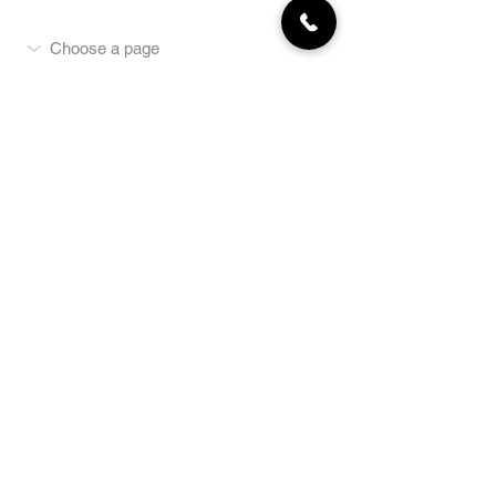
MON COMPTE
NEWSLETTER
Abonnez-vous
E-mail
S'abonner
LA BOUTIQUE
Défense
Obéissance
Pistage
SportsWear