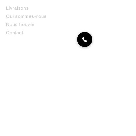
Livraisons
Qui sommes-nous
Nous trouver
Contact
MON COMPTE
NEWSLETTER
Abonnez-vous
E-mail
S'abonner