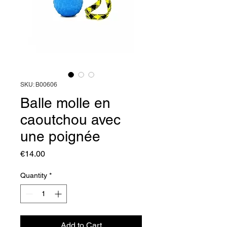
SKU: B00606
Balle molle en
caoutchou avec
une poignée
Price
€14.00
Quantity
*
Add to Cart