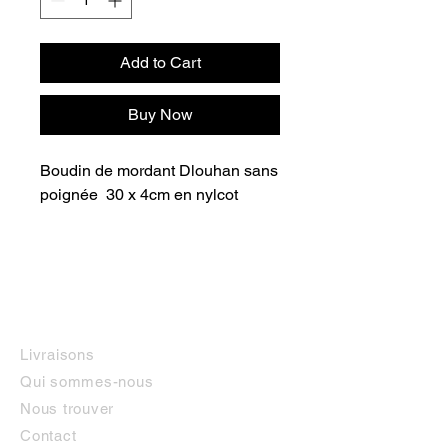
Add to Cart
Buy Now
Boudin de mordant Dlouhan sans 
poignée  30 x 4cm en nylcot
INFORMATIONS
Livraisons
Qui sommes-nous
Nous trouver
Contact