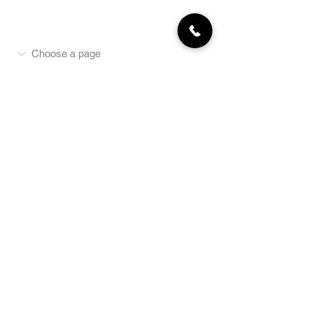
MON COMPTE
NEWSLETTER
Abonnez-vous
E-mail
S'abonner
LA BOUTIQUE
Défense
Obéissance
Pistage