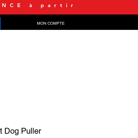
NCE à partir
MON COMPTE
CONTACT
et Dog Puller