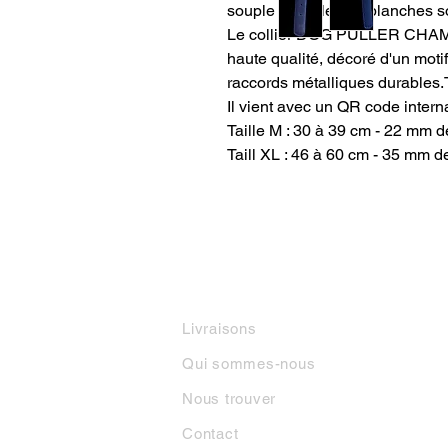
souple et les lettres blanches so
Le collier DOG PULLER CHAMPI
haute qualité, décoré d'un motif 
raccords métalliques durables.T
Il vient avec un QR code intern
Taille M : 30 à 39 cm - 22 mm d
Taill XL : 46 à 60 cm - 35 mm d
INFORMATIONS
M
Livraisons
Qui sommes-nous
Nous trouver
Contact