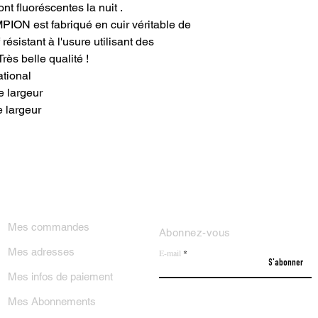
nt fluoréscentes la nuit .
ON est fabriqué en cuir véritable de
résistant à l'usure utilisant des
rès belle qualité !
ational
e largeur
e largeur
ON COMPTE
NEWSLETTER
Mes commandes
Abonnez-vous
Mes adresses
E-mail
S'abonner
Mes infos de paiement
Mes Abonnements