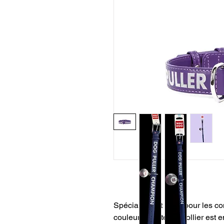
Spécialement créé pour les co
couleur violette, ce collier est e