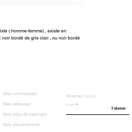
xte ( homme-femme) , existe en
noir bordé de gris clair , ou noir bordé
ON COMPTE
NEWSLETTER
Mes commandes
Abonnez-vous
Mes adresses
E-mail
S'abonner
Mes infos de paiement
Mes Abonnements