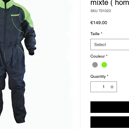
mixte ( ho
SKU: T01023
Price
€149.00
Taille
*
Select
Couleur
*
Quantity
*