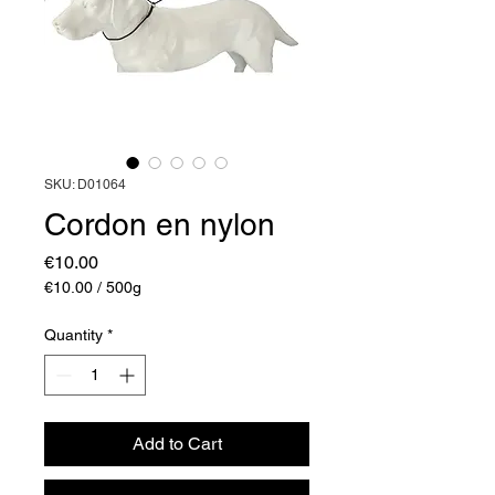
SKU: D01064
Cordon en nylon
Price
€10.00
€10.00
/
500g
€10.00
per
Quantity
*
500
Grams
Add to Cart