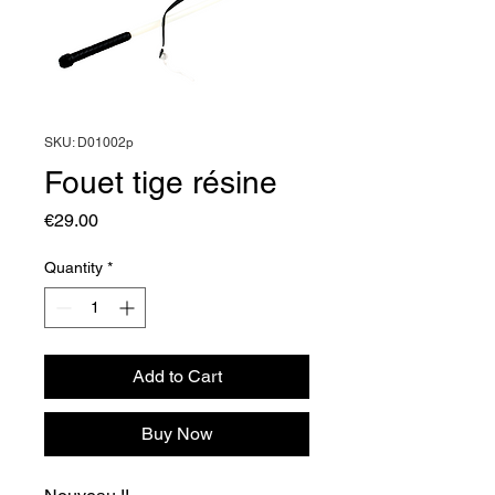
SKU: D01002p
Fouet tige résine
Price
€29.00
Quantity
*
Add to Cart
Buy Now