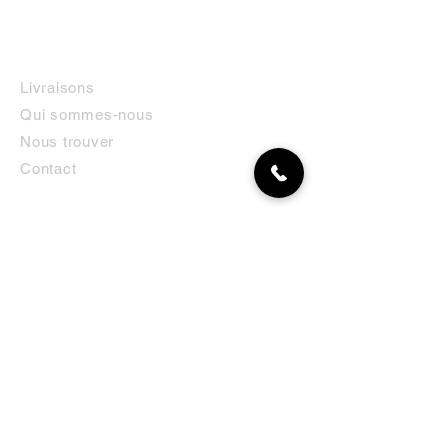
INFORMATIONS
Livraisons
Qui sommes-nous
Nous trouver
Contact
MON COMPTE
NEWSLETTER
Abonnez-vous
E-mail
S'abonner