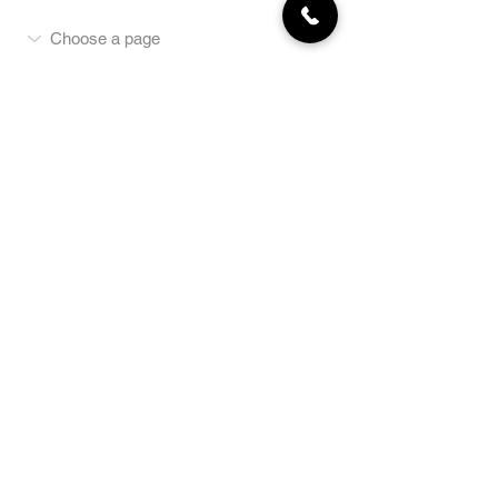
MON COMPTE
NEWSLETTER
Abonnez-vous
E-mail
S'abonner
LA BOUTIQUE
Défense
Obéissance
Pistage
SportsWear
Terrai
n