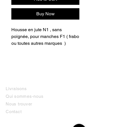
Buy Now
Housse en jute N1 , sans
poignée, pour manches F1 ( frabo
ou toutes autres marques )
INFORMATIONS
Livraisons
Qui sommes-nous
Nous trouver
Contact