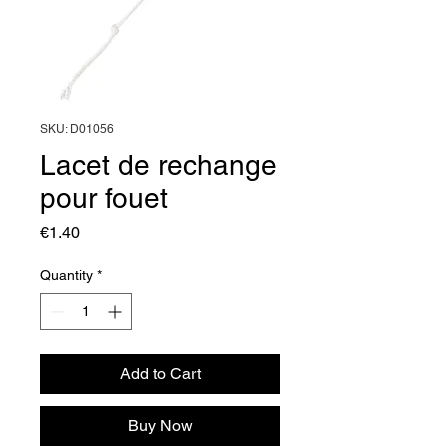
SKU: D01056
Lacet de rechange
pour fouet
Price
€1.40
Quantity
*
Add to Cart
Buy Now