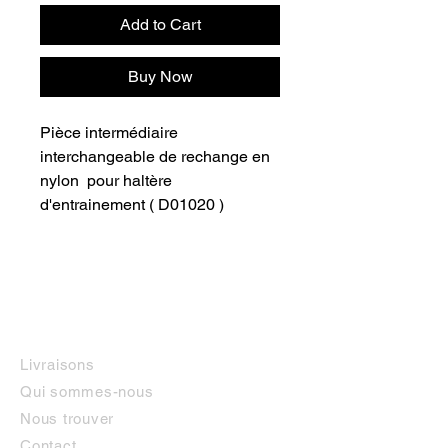
Add to Cart
Buy Now
Pièce intermédiaire 
interchangeable de rechange en 
nylon  pour haltère 
d'entrainement ( D01020 )
INFORMATIONS
Livraisons
Qui sommes-nous
Nous trouver
Contact