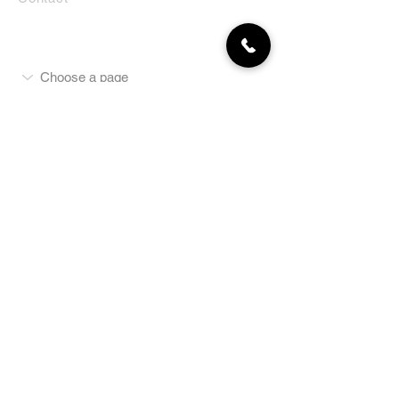
MON COMPTE
NEWSLETTER
Abonnez-vous
E-mail
S'abonner
LA BOUTIQUE
Défense
Obéissance
Pistage