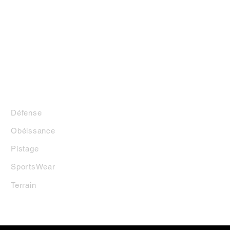
LA BOUTIQUE
Défense
Obéissance
Pistage
SportsWear
Terrai
n