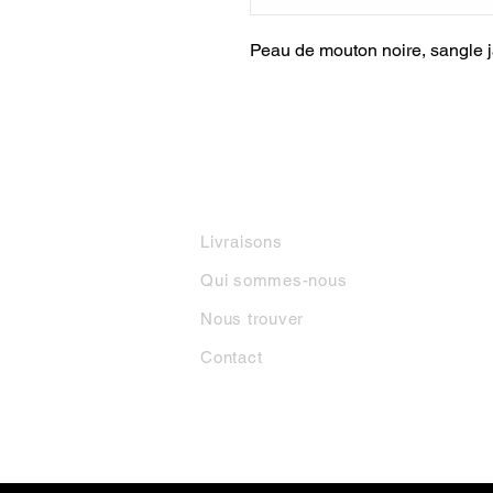
Peau de mouton noire, sangle
INFORMATIONS
M
Livraisons
Qui sommes-nous
Nous trouver
Contact