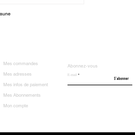
 jaune
ON COMPTE
NEWSLETTER
Mes commandes
Abonnez-vous
Mes adresses
E-mail
S'abonner
Mes infos de paiement
Mes Abonnements
Mon compte