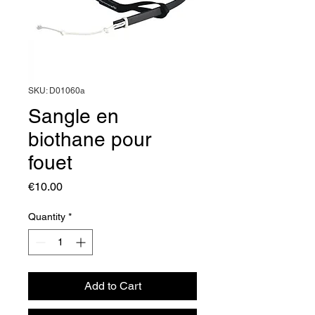
SKU: D01060a
Sangle en
biothane pour
fouet
Price
€10.00
Quantity
*
Add to Cart