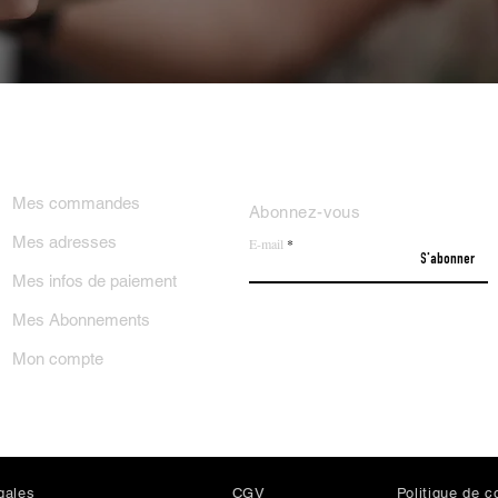
ON COMPTE
NEWSLETTER
Mes commandes
Abonnez-vous
Mes adresses
E-mail
S'abonner
Mes infos de paiement
Mes Abonnements
Mon compte
gales
CGV
Politi
que de co