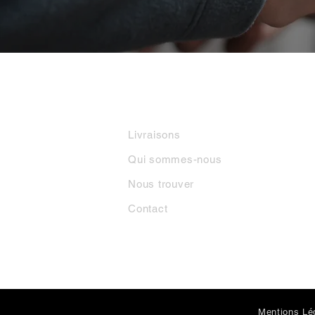
INFORMATIONS
M
Livraisons
Qui sommes-nous
Nous trouver
Contact
Mentions Lé