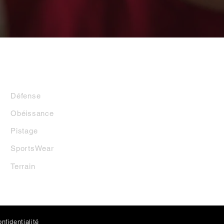
LA BOUTIQUE
Défense
Obéissance
Pistage
SportsWear
Terrai
n
nfidentialité