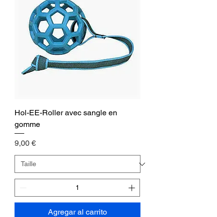
Hol-EE-Roller avec sangle en
gomme
Precio
9,00 €
Agregar al carrito