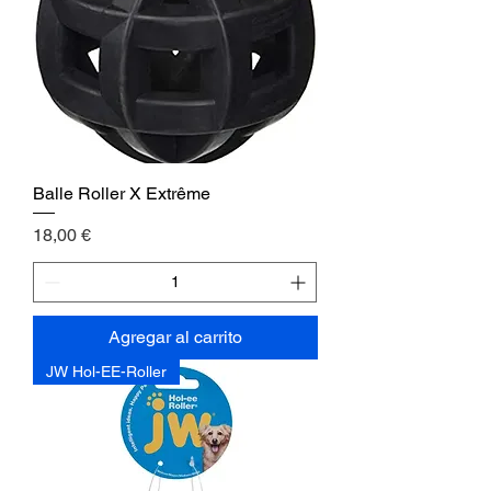
Balle Roller X Extrême
Precio
18,00 €
Agregar al carrito
JW Hol-EE-Roller