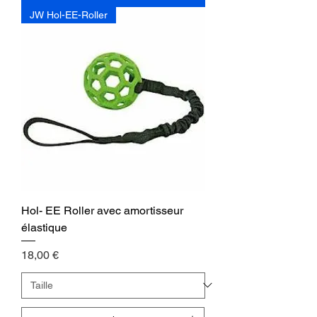
JW Hol-EE-Roller
Hol- EE Roller avec amortisseur
élastique
Precio
18,00 €