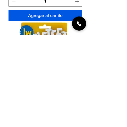
Agregar al carrito
Tumble Teez
Precio
12,00 €