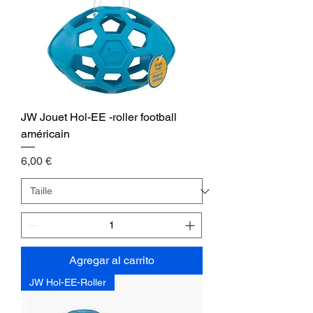
JW Jouet Hol-EE -roller football
américain
Precio
6,00 €
Agregar al carrito
JW Hol-EE-Roller