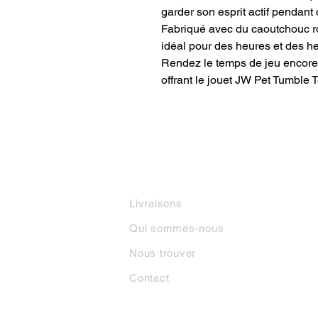
garder son esprit actif pendant q
Fabriqué avec du caoutchouc ro
idéal pour des heures et des he
Rendez le temps de jeu encore 
offrant le jouet JW Pet Tumble T
INFORMATIONS
M
Livraisons
Qui sommes-nous
Nous trouver
Contact