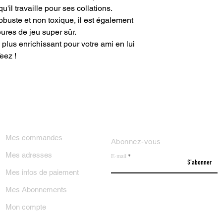
u'il travaille pour ses collations.
buste et non toxique, il est également
ures de jeu super sûr.
plus enrichissant pour votre ami en lui
eez !
ON COMPTE
NEWSLETTER
Mes commandes
Abonnez-vous
Mes adresses
E-mail
S'abonner
Mes infos de paiement
Mes Abonnements
Mon compte