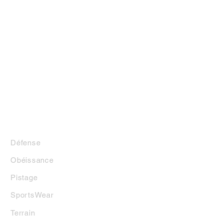
LA BOUTIQUE
Défense
Obéissance
Pistage
SportsWear
Terrai
n