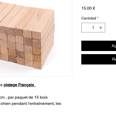
Precio
15,00 €
Cantidad
*
Ag
R
le
pistage Français
 cm , par paquet de 15 bois
u chien pendant l'entraînement, les