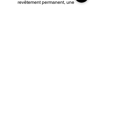
revêtement permanent, une
belle patine antique se formera
au fil des frottements
Longueur du collier 50 cm pour
un tour de cou de 45 max
Longueur du collier 54 cm pour
un tour de cou de 49 max
Longueur du collier 57 cm pour
un tour de cou de 52 max
INFORMATIONS
Livraisons
Qui sommes-nous
Nous trouver
Contact