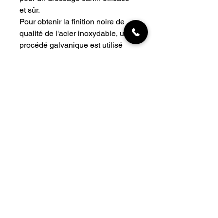
et sûr.
Pour obtenir la finition noire de
qualité de l'acier inoxydable, un
procédé galvanique est utilisé
pour noircir la surface du
matériau, puis celui-ci est poli.
Comme il ne s'agit pas d'un
revêtement permanent, une jolie
patine antique se formera au fil de
l'utilisation.
Tailles
30 cm , épaisseur du fil 1,5 mm
41 cm , 2,25 mm
58 cm , 3,2 mm
63 cm , 4 mm
INFORMATIONS