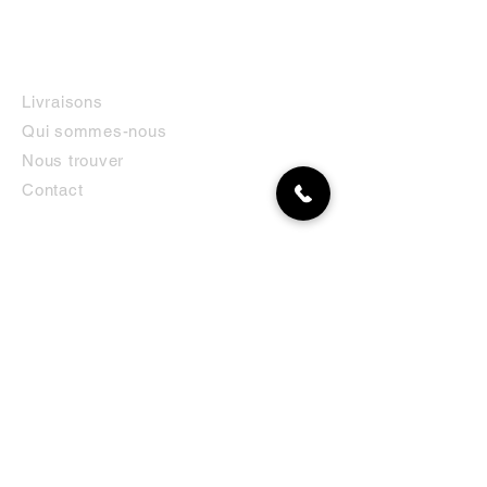
INFORMATIONS
Livraisons
Qui sommes-nous
Nous trouver
Contact
MON COMPTE
NEWSLETTER
Abonnez-vous
E-mail
S'abonner