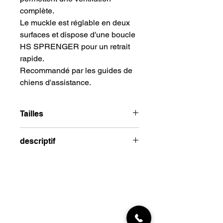
complète.
Le muckle est réglable en deux
surfaces et dispose d'une boucle
HS SPRENGER pour un retrait
rapide.
Recommandé par les guides de
chiens d'assistance.
Tailles
Numéro 1 : 31,8 cm de circonférence
descriptif
9,5 cm de longueur du museau
Numéro 2 : 34,6 cm x 9 cm
Caractéristiques du museau pour un
Numéro 3 : 39,6 x 10 cm
chien :
fait de cuir de haute qualité
renforcé par un insert en acier
solide
les pièces individuelles sont fixées
INFORMATIONS
avec des rivets qui empêchent la