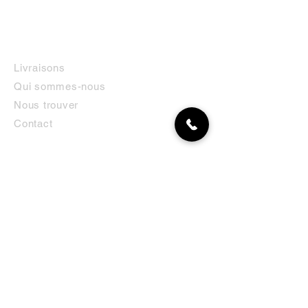
INFORMATIONS
Livraisons
Qui sommes-nous
Nous trouver
Contact
MON COMPTE
NEWSLETTER
Abonnez-vous
E-mail
S'abonner