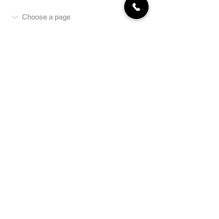
MON COMPTE
NEWSLETTER
Abonnez-vous
E-mail
S'abonner
LA BOUTIQUE
Défense
Obéissance
Pistage
SportsWear
Terrai
n