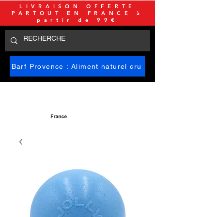
LIVRAISON OFFERTE
PARTOUT EN FRANCE à
partir de 99€
Barf Provence : Aliment naturel cru