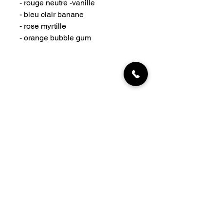
- rouge neutre -vanille
- bleu clair banane
- rose myrtille
- orange bubble gum
INFORMATIONS
Livraisons
Qui sommes-nous
Nous trouver
Contact
MON COMPTE