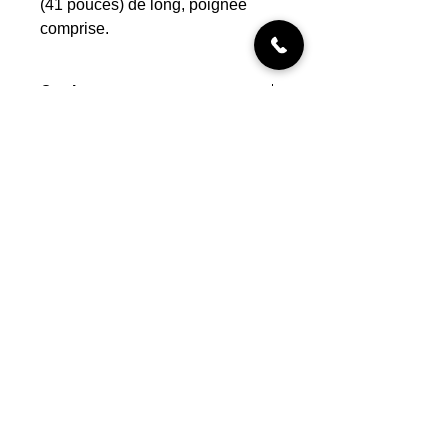
(41 pouces) de long, poignée
comprise.
Couleur
Vert/rouge
Lila/vert
Bleu/jaune
INFORMATIONS
Livraisons
Qui sommes-nous
Nous trouver
Contact
MON COMPTE