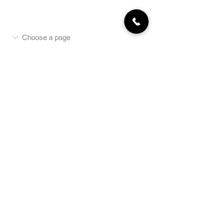
MON COMPTE
NEWSLETTER
Abonnez-vous
E-mail
S'abonner
LA BOUTIQUE
Défense
Obéissance
Pistage