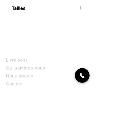
Tailles
Existe en 3 tailles :
POIDS
0,058 kg
DIMENSIONS
25 × 8 × 3 cm
INFORMATIONS
Livraisons
POIDS
0,041 kg
Qui sommes-nous
DIMENSIONS
20 × 6 × 3 cm
Nous trouver
POIDS. 0,038 kg
Contact
DIMENSIONS : 15 × 6 × 3 cm
MON COMPTE
NEWSLETTER