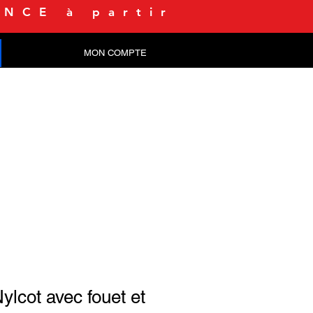
NCE à partir
MON COMPTE
CONTACT
ylcot avec fouet et