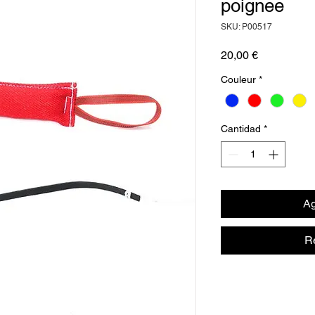
poignee
SKU: P00517
Precio
20,00 €
Couleur
*
Cantidad
*
Ag
R