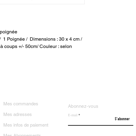
 poignée
le / 1 Poignée / Dimensions : 30 x 4 cm /
 à coups +/- 50cm/ Couleur : selon
ON COMPTE
NEWSLETTER
Mes commandes
Abonnez-vous
Mes adresses
E-mail
S'abonner
Mes infos de paiement
Mes Abonnements