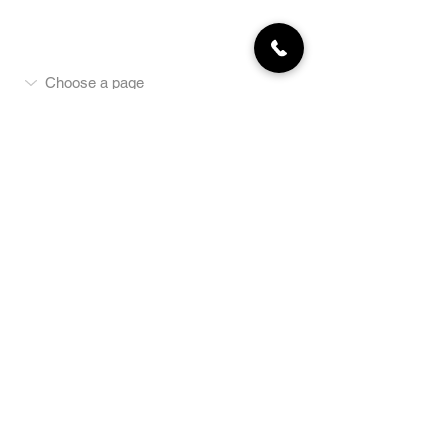
MON COMPTE
NEWSLETTER
Abonnez-vous
E-mail
S'abonner
LA BOUTIQUE
Défense
Obéissance
Pistage