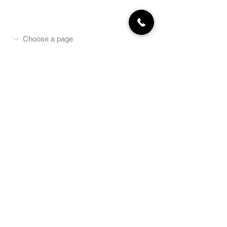
MON COMPTE
NEWSLETTER
Abonnez-vous
E-mail
S'abonner
LA BOUTIQUE
Défense
Obéissance
Pistage