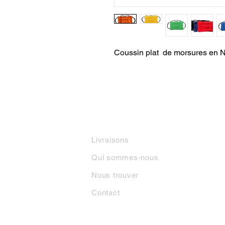
Coussin plat  de morsures en N
INFORMATIONS
M
Livraisons
Qui sommes-nous
Nous trouver
Contact