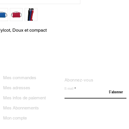
ylcot, Doux et compact
ON COMPTE
NEWSLETTER
Mes commandes
Abonnez-vous
Mes adresses
E-mail
S'abonner
Mes infos de paiement
Mes Abonnements
Mon compte