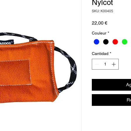
Nylcot
SKU: K00405
Precio
22,00 €
Couleur
*
Cantidad
*
Ag
R