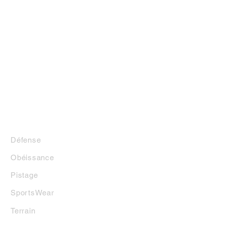
LA BOUTIQUE
Défense
Obéissance
Pistage
SportsWear
Terrai
n