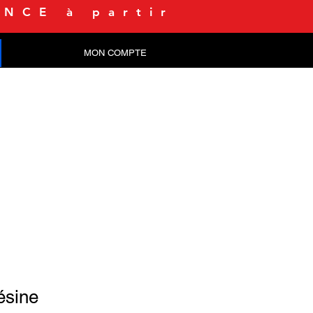
NCE à partir
MON COMPTE
CONTACT
ésine