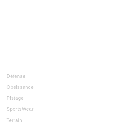
LA BOUTIQUE
Défense
Obéissance
Pistage
SportsWear
Terrai
n