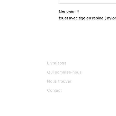
Nouveau !!
fouet avec tige en résine ( nylo
INFORMATIONS
M
Livraisons
Qui sommes-nous
Nous trouver
Contact