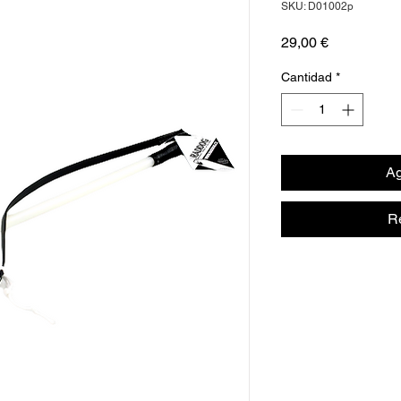
SKU: D01002p
Precio
29,00 €
Cantidad
*
Ag
R