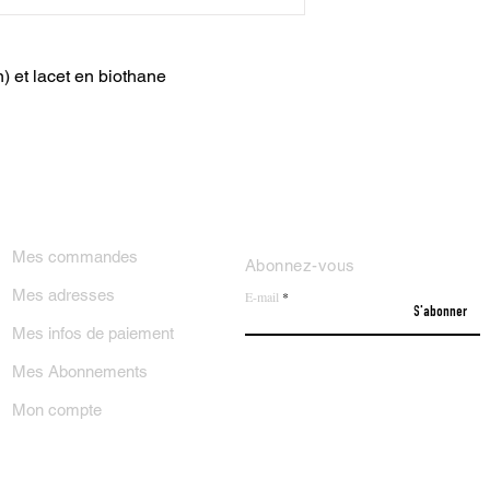
n) et lacet en biothane
ON COMPTE
NEWSLETTER
Mes commandes
Abonnez-vous
Mes adresses
E-mail
S'abonner
Mes infos de paiement
Mes Abonnements
Mon compte