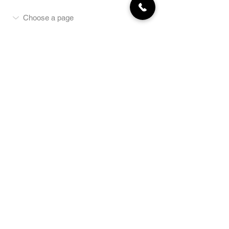
MON COMPTE
NEWSLETTER
Abonnez-vous
E-mail
S'abonner
LA BOUTIQUE
Défense
Obéissance
Pistage
SportsWear
Terrai
n