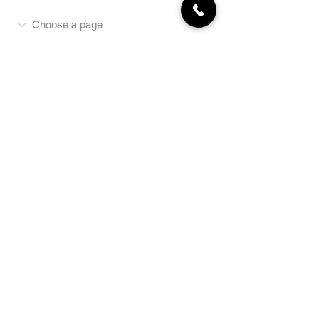
MON COMPTE
NEWSLETTER
Abonnez-vous
E-mail
S'abonner
LA BOUTIQUE
Défense
Obéissance
Pistage
SportsWear
Terrai
n