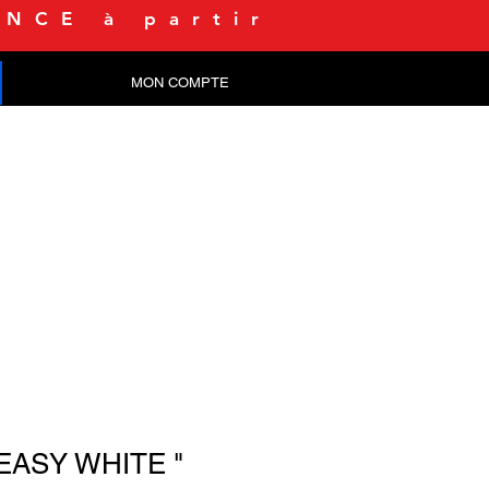
NCE à partir
MON COMPTE
CONTACT
 EASY WHITE "