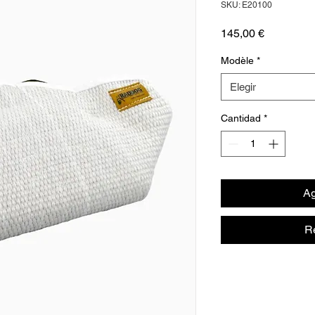
SKU: E20100
Precio
145,00 €
Modèle
*
Elegir
Cantidad
*
Ag
R