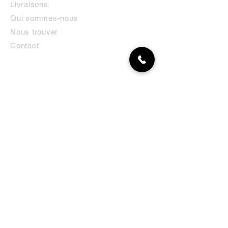
Livraisons
Qui sommes-nous
Nous trouver
Contact
MON COMPTE
NEWSLETTER
Abonnez-vous
E-mail
S'abonner