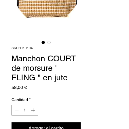
SKU: R10104
Manchon COURT
de morsure "
FLING " en jute
Precio
58,00 €
Cantidad
*
Agregar al carrito