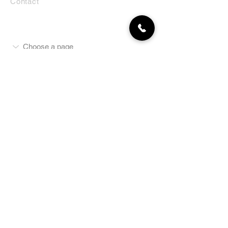
Contact
MON COMPTE
NEWSLETTER
Abonnez-vous
E-mail
S'abonner
LA BOUTIQUE
Défense
Obéissance
Pistage